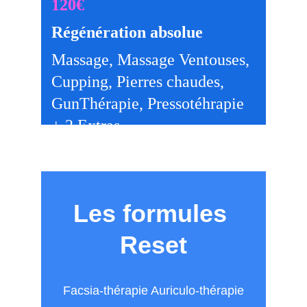
120€
Régénération absolue     
Massage, Massage Ventouses, 
Cupping, Pierres chaudes, 
GunThérapie, Pressotéhrapie 
+ 2 Extras
Les formules 
Reset
Facsia-thérapie Auriculo-thérapie