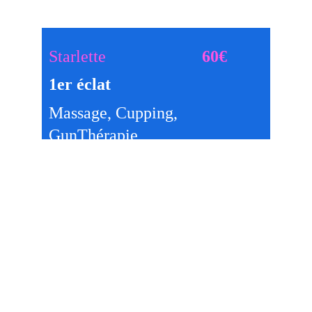
Starlette
60€
1er éclat            
Massage, Cupping, 
GunThérapie