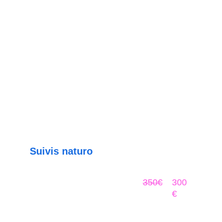
Suivis naturo
Forfait 5 séances (1 séance / mois minimum)
350€
300
€
Forfait 10 séances (1 séance / mois minimum)