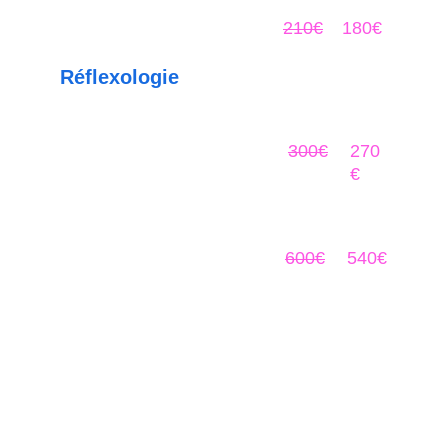
max)
210€
180€
Réflexologie
Forfait 5 séances (1 séance / 2 à 5 semaines 
max)
300€
270
€
Forfait 10 séances (1 séance / 2 à 5 
semaines max)
600€
540€
cNaturELLEmente
Naturopathe, réflexologue et praticienne bien-être 
à Feignies, dans le Nord. Consultations en cabinet 
et à distance.