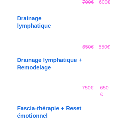
700€
600€
Drainage 
lymphatique
Forfait 5 séances (1 séance / semaine 
minimum) 
650€
550€
Drainage lymphatique + 
Remodelage 
Forfait 5 séances (1 séance / semaine 
minimum)
750€
650
€
Fascia-thérapie + Reset 
émotionnel
Forfait 3 séances (1 séance / 8 à 10 jours 