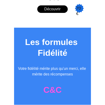
70
Découvrir
€
Les formules 
Fidélité
Votre fidélité mérite plus qu'un merci, elle 
mérite des récompenses
C&C