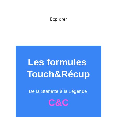
Explorer
Les formules 
Touch&Récup
De la Starlette à la Légende 
C&C