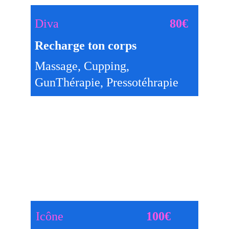
Diva
80€
Recharge ton corps    
Massage, Cupping, 
GunThérapie, Pressotéhrapie
Icône
100€