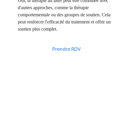
Oui, la thérapie au laser peut être combinée avec 
d'autres approches, comme la thérapie 
comportementale ou des groupes de soutien. Cela 
peut renforcer l'efficacité du traitement et offrir un 
soutien plus complet.
Prendre RDV
cNaturELLEmente
Naturopathe, réflexologue et praticienne bien-être 
à Feignies, dans le Nord. Consultations en cabinet 
et à distance.
cnaturellementc.fr
Prestations