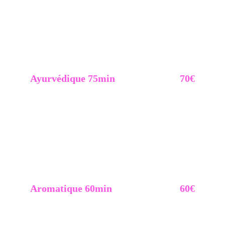
Ne manque pas l'opportunité de prendre soin 
de toi et de t'offrir une pause bien méritée.
Ayurvédique 75min
70€
Palpations & pressions sur le corps huilé. Draine 
les toxines, favorise l'élimination, détend, réduit les 
tensions nerveuses et améliore la circulation 
sanguine.
Huile chaude & essentielles. 
Corps 2 faces.
Aromatique 60min
60€
Éveille tes sens avec des arômes uniques. Massage 
relaxant à base d’huiles essentielles, appliquées sur 