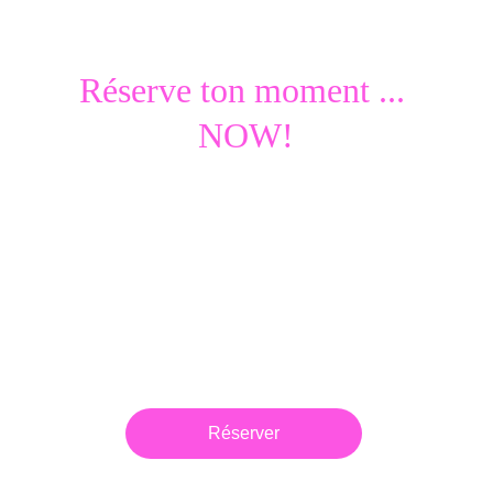
Réserve ton moment ... 
NOW!
Prends du temps pour toi, 
réserve ta formule Touch&Récup 
et vie une parenthèse de détente 
inoubliable.
59 Feignies, à 5 min de Maubeuge, par 
une NATUROPATHE experte EN BIEN 
ÊTRE avec + de 10 ans d'expérience
Réserver