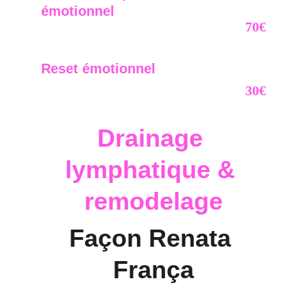
émotionnel
70€
Corps complet + Auriculo-thérapie
Reset émotionnel
30€
Auriculo-thérapie
Drainage 
lymphatique & 
remodelage
Façon Renata 
França