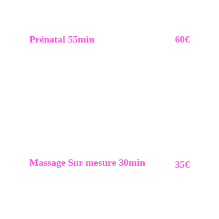
Avec huiles ou sur les vêtements. Dos / Bras / 
Nuque / Épaule / Tête.
Prénatal 55min
60€
Offre toi un moment de douceur & de relaxation 
pendant ta grossesse. Adapté à tes besoins 
spécifiques, ce massage soulage les maux de dos, 
les jambes lourdes et favorise une meilleure 
circulation sanguine.
Tu te sentiras chouchoutée et apaisée
Corps 2 faces.
Massage Sur mesure 30min
35€
Choisis tes zones & ta puissance => aux huiles 
végétales
1 à 3 zones: Épaules / Dos / Jambes / Pieds / Bras / 