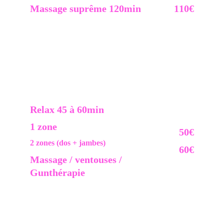
Massage suprême 120min
110€
Relâchement total, relaxation extrème. Basée sur 
une combinaison de différentes techniques visant à 
libérer le corps & le coeur.
Sans aucun doute, L’expérience pour les sens.
Corps 2 faces.
Relax 45 à 60min 
1 zone 
50€
2 zones (dos + jambes)
60€
Massage / ventouses / 
Gunthérapie 
Soulage les tensions musculaires profondes, active 
la circulation sanguine et favorise la détoxication. 
Aide à réduire les douleurs localisées