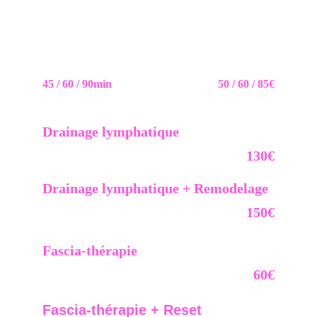
Mains / Visage / Crâne ...
Puissance: douce et/ou intence
Friction / Pétrissage / Vibration / Pression / 
Balayage
45 / 60 / 90min
50 / 60 / 85€
Drainage lymphatique 
façon
Renata França corps complet
130€
Drainage lymphatique + Remodelage
façon Renata França corps complet 
150€
Fascia-thérapie
Corps complet 
60€
Fascia-thérapie + 
Reset 