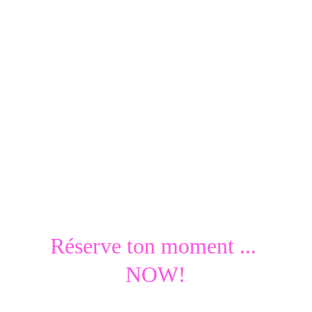
Remodelage
Façon Renata França
En savoir +
Réserve ton moment ... 
NOW!